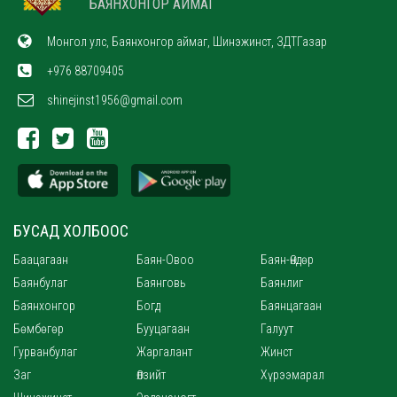
БАЯНХОНГОР АЙМАГ
Монгол улс, Баянхонгор аймаг, Шинэжинст, ЗДТГазар
+976 88709405
shinejinst1956@gmail.com
БУСАД ХОЛБООС
Баацагаан
Баян-Овоо
Баян-Өндөр
Баянбулаг
Баянговь
Баянлиг
Баянхонгор
Богд
Баянцагаан
Бөмбөгөр
Бууцагаан
Галуут
Гурванбулаг
Жаргалант
Жинст
Заг
Өлзийт
Хүрээмарал