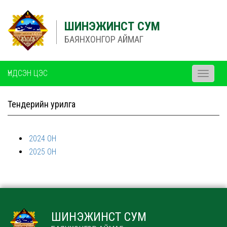
ШИНЭЖИНСТ СУМ
БАЯНХОНГОР АЙМАГ
ҮНДСЭН ЦЭС
Toggle
navigati
Тендерийн урилга
2024 ОН
2025 ОН
ШИНЭЖИНСТ СУМ