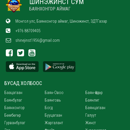
ШИНЭЖИНСТ СУМ
БАЯНХОНГОР АЙМАГ
Монгол улс, Баянхонгор аймаг, Шинэжинст, ЗДТГазар
+976 88709405
shinejinst1956@gmail.com
БУСАД ХОЛБООС
Баацагаан
Баян-Овоо
Баян-Өндөр
Баянбулаг
Баянговь
Баянлиг
Баянхонгор
Богд
Баянцагаан
Бөмбөгөр
Бууцагаан
Галуут
Гурванбулаг
Жаргалант
Жинст