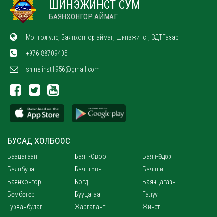
ШИНЭЖИНСТ СУМ
БАЯНХОНГОР АЙМАГ
Монгол улс, Баянхонгор аймаг, Шинэжинст, ЗДТГазар
+976 88709405
shinejinst1956@gmail.com
БУСАД ХОЛБООС
Баацагаан
Баян-Овоо
Баян-Өндөр
Баянбулаг
Баянговь
Баянлиг
Баянхонгор
Богд
Баянцагаан
Бөмбөгөр
Бууцагаан
Галуут
Гурванбулаг
Жаргалант
Жинст