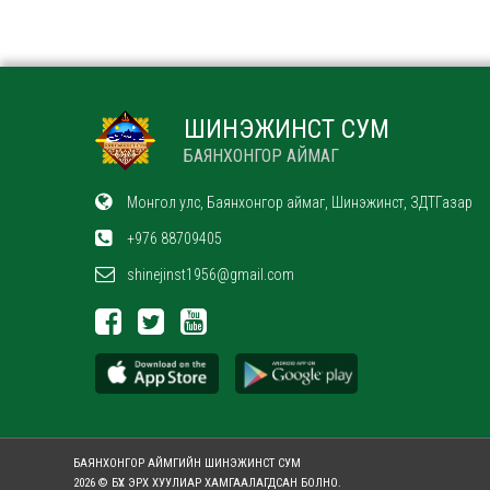
ШИНЭЖИНСТ СУМ
БАЯНХОНГОР АЙМАГ
Монгол улс, Баянхонгор аймаг, Шинэжинст, ЗДТГазар
+976 88709405
shinejinst1956@gmail.com
БАЯНХОНГОР АЙМГИЙН ШИНЭЖИНСТ СУМ
2026 © БҮХ ЭРХ ХУУЛИАР ХАМГААЛАГДСАН БОЛНО.