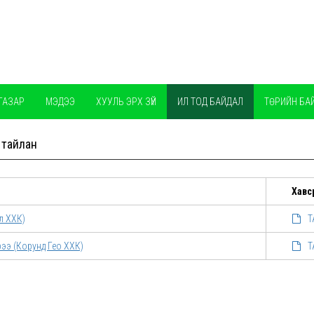
ГАЗАР
МЭДЭЭ
ХУУЛЬ ЭРХ ЗҮЙ
ИЛ ТОД БАЙДАЛ
ТӨРИЙН БА
 тайлан
Хавс
л ХХК)
Т
ээ (Корунд Гео ХХК)
Т