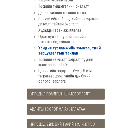
Тухайн жилийн төсөв
Төсвийн гүйцэтгэлийн биелэлт
Дараа жилийн төсвийн төсөл
Санхүүгийн тайланд хийсэн аудитын
дүгнэлт, тайлан биелэлт
Худалдан авах ажиллагаа
Орон нутгийн тусгай сангийн
төлөвлөгөө, гүйцэтгэл
Хандив тусламжийн хэмжээ, түүний
зарцуулалтын тайлан
Төсвийн хэмнэлт, хэтрэлт, түүний
шалтгааны тайлбар
Цалингийн зардлаас бусад 5 сая
төгрөгөөс дээш үнийн дүн бүхий
орлого, зарлага
ӨРГӨДӨЛ ГОМДЛЫН ШИЙДВЭРЛЭЛТ
АВЛИГЫН ЭСРЭГ ҮЙЛ АЖИЛЛАГАА
ИРГЭДЭД ҮЗҮҮЛЖ БУЙ ТӨРИЙН ҮЙЛЧИЛГЭЭ