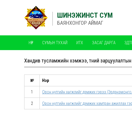
ШИНЭЖИНСТ СУМ
БАЯНХОНГОР АЙМАГ
НҮҮР
СУМЫН ТУХАЙ
ИТХ
ЗАСАГ ДАРГА
ЗДТ
ЧАНАРЫН МЕНЕЖМЕНТИЙН ТОГТОЛЦОО ISO
Хандив тусламжийн хэмжээ, түүний зарцуулалтын
№
Нэр
1
Орон нутгийн хөгжлийг дэмжих гэрээ (Эрдэнэмонго
2
Орон нутгийн хөгжлийг дэмжих хамтран ажиллах гэр