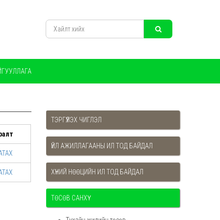
ЙГУУЛЛАГА
ТЭРГҮҮЛЭХ ЧИГЛЭЛ
ралт
ҮЙЛ АЖИЛЛАГААНЫ ИЛ ТОД БАЙДАЛ
АТАХ
ХҮНИЙ НӨӨЦИЙН ИЛ ТОД БАЙДАЛ
АТАХ
ТӨСӨВ САНХҮҮ