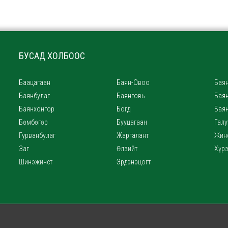
БУСАД ХОЛБООС
Баацагаан
Баян-Овоо
Баян
Баянбулаг
Баянговь
Бая
Баянхонгор
Богд
Бая
Бөмбөгөр
Бууцагаан
Галу
Гурванбулаг
Жаргалант
Жин
Заг
Өлзийт
Хүр
Шинэжинст
Эрдэнэцогт