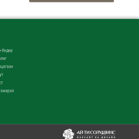
-Өндөр
нлиг
нцагаан
ут
ст
ээмарал