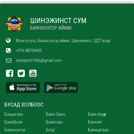
ШИНЭЖИНСТ СУМ
БАЯНХОНГОР АЙМАГ
Монгол улс, Баянхонгор аймаг, Шинэжинст, ЗДТГазар
+976 88709405
shinejinst1956@gmail.com
БУСАД ХОЛБООС
Баацагаан
Баян-Овоо
Баян-Өндөр
Баянбулаг
Баянговь
Баянлиг
Баянхонгор
Богд
Баянцагаан