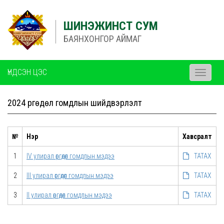
ШИНЭЖИНСТ СУМ
БАЯНХОНГОР АЙМАГ
ҮНДСЭН ЦЭС
Toggle
navigati
2024 Өргөдөл гомдлын шийдвэрлэлт
№
Нэр
Хавсралт
1
IV улирал өргөдөл гомдлын мэдээ
ТАТАХ
2
III улирал өргөдөл гомдлын мэдээ
ТАТАХ
3
II улирал өргөдөл гомдлын мэдээ
ТАТАХ