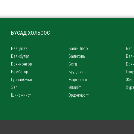
БУСАД ХОЛБООС
Баацагаан
Баян-Овоо
Баян
Баянбулаг
Баянговь
Бая
Баянхонгор
Богд
Бая
Бөмбөгөр
Бууцагаан
Галу
Гурванбулаг
Жаргалант
Жин
Заг
Өлзийт
Хүр
Шинэжинст
Эрдэнэцогт