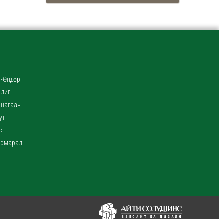
-Өндөр
нлиг
нцагаан
ут
ст
ээмарал