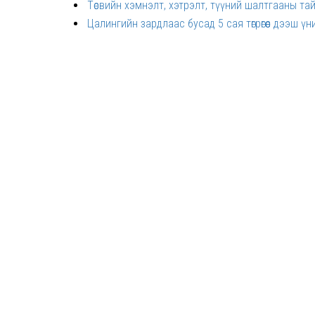
Төсвийн хэмнэлт, хэтрэлт, түүний шалтгааны та
Цалингийн зардлаас бусад 5 сая төгрөгөөс дээш ү