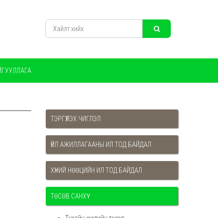
ЙГУУЛЛАГА
ТЭРГҮҮЛЭХ ЧИГЛЭЛ
ҮЙЛ АЖИЛЛАГААНЫ ИЛ ТОД БАЙДАЛ
ХҮНИЙ НӨӨЦИЙН ИЛ ТОД БАЙДАЛ
ТӨСӨВ САНХҮҮ