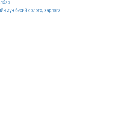
йлбар
нийн дүн бүхий орлого, зарлага