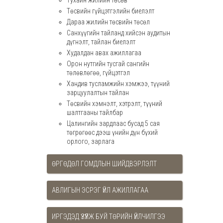
Тухайн жилийн төсөв
Төсвийн гүйцэтгэлийн биелэлт
Дараа жилийн төсвийн төсөл
Санхүүгийн тайланд хийсэн аудитын
дүгнэлт, тайлан биелэлт
Худалдан авах ажиллагаа
Орон нутгийн тусгай сангийн
төлөвлөгөө, гүйцэтгэл
Хандив тусламжийн хэмжээ, түүний
зарцуулалтын тайлан
Төсвийн хэмнэлт, хэтрэлт, түүний
шалтгааны тайлбар
Цалингийн зардлаас бусад 5 сая
төгрөгөөс дээш үнийн дүн бүхий
орлого, зарлага
ӨРГӨДӨЛ ГОМДЛЫН ШИЙДВЭРЛЭЛТ
АВЛИГЫН ЭСРЭГ ҮЙЛ АЖИЛЛАГАА
ИРГЭДЭД ҮЗҮҮЛЖ БУЙ ТӨРИЙН ҮЙЛЧИЛГЭЭ