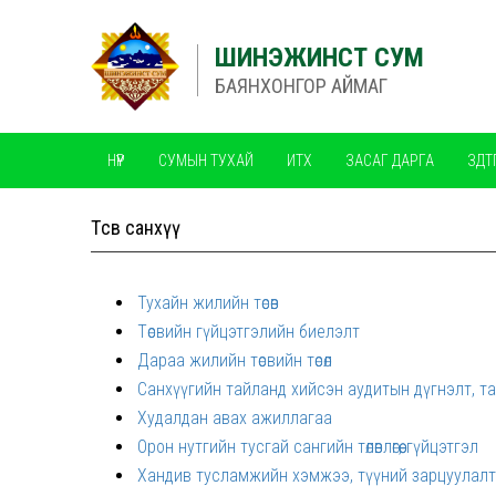
ШИНЭЖИНСТ СУМ
БАЯНХОНГОР АЙМАГ
НҮҮР
СУМЫН ТУХАЙ
ИТХ
ЗАСАГ ДАРГА
ЗДТ
ЧАНАРЫН МЕНЕЖМЕНТИЙН ТОГТОЛЦОО ISO
Төсөв санхүү
Тухайн жилийн төсөв
Төсвийн гүйцэтгэлийн биелэлт
Дараа жилийн төсвийн төсөл
Санхүүгийн тайланд хийсэн аудитын дүгнэлт, т
Худалдан авах ажиллагаа
Орон нутгийн тусгай сангийн төлөвлөгөө, гүйцэтгэл
Хандив тусламжийн хэмжээ, түүний зарцуулал