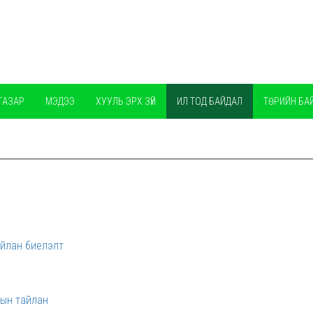
ГАЗАР
МЭДЭЭ
ХУУЛЬ ЭРХ ЗҮЙ
ИЛ ТОД БАЙДАЛ
ТӨРИЙН БА
айлан биелэлт
тын тайлан