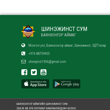
ШИНЭЖИНСТ СУМ
БАЯНХОНГОР АЙМАГ
Монгол улс, Баянхонгор аймаг, Шинэжинст, ЗДТГазар
+976 88709405
shinejinst1956@gmail.com
БАЯНХОНГОР АЙМГИЙН ШИНЭЖИНСТ СУМ
2026 © БҮХ ЭРХ ХУУЛИАР ХАМГААЛАГДСАН БОЛНО.