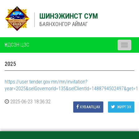
ШИНЭЖИНСТ СУМ
БАЯНХОНГОР АЙМАГ
ҮНДСЭН ЦЭС
Toggle
navigati
2025
https://user.tender.gov.mn/mn/invitation?
year=2025&selGovernorId=135&selClientId=1488794502497&get=1
2025-06-23 18:36:32
ХУВААЛЦАХ
ЖИРГЭХ