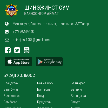
ШИНЭЖИНСТ СУМ
БАЯНХОНГОР АЙМАГ
Монгол улс, Баянхонгор аймаг, Шинэжинст, ЗДТГазар
+976 88709405
shinejinst1956@gmail.com
БУСАД ХОЛБООС
Баацагаан
Баян-Овоо
Баян-Өндөр
Баянбулаг
Баянговь
Баянлиг
Баянхонгор
Богд
Баянцагаан
Бөмбөгөр
Бууцагаан
Галуут