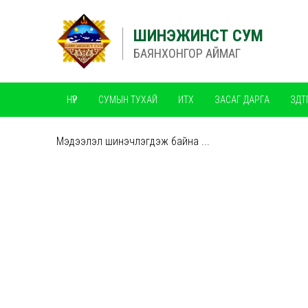
ШИНЭЖИНСТ СУМ
БАЯНХОНГОР АЙМАГ
НҮҮР
СУМЫН ТУХАЙ
ИТХ
ЗАСАГ ДАРГА
ЗДТ
ЧАНАРЫН МЕНЕЖМЕНТИЙН ТОГТОЛЦОО ISO
Мэдээлэл шинэчлэгдэж байна ...