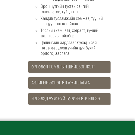
Орон нутгийн тусгай сангийн
төлөвлөгөө, гүйцэтгэл
Хандив тусламжийн хэмжээ, түүний
зарцуулалтын тайлан
Төсвийн хэмнэлт, хэтрэлт, түүний
шалтгааны тайлбар
Цалингийн зардлаас бусад 5 сая
төгрөгөөс дээш үнийн дүн бүхий
орлого, зарлага
ӨРГӨДӨЛ ГОМДЛЫН ШИЙДВЭРЛЭЛТ
АВЛИГЫН ЭСРЭГ ҮЙЛ АЖИЛЛАГАА
ИРГЭДЭД ҮЗҮҮЛЖ БУЙ ТӨРИЙН ҮЙЛЧИЛГЭЭ