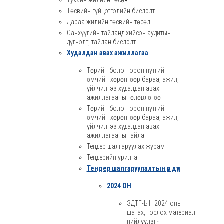
Тухайн жилийн төсөв
Төсвийн гүйцэтгэлийн биелэлт
Дараа жилийн төсвийн төсөл
Санхүүгийн тайланд хийсэн аудитын
дүгнэлт, тайлан биелэлт
Худалдан авах ажиллагаа
Төрийн болон орон нутгийн
өмчийн хөрөнгөөр бараа, ажил,
үйлчилгээ худалдан авах
ажиллагааны төлөвлөгөө
Төрийн болон орон нутгийн
өмчийн хөрөнгөөр бараа, ажил,
үйлчилгээ худалдан авах
ажиллагааны тайлан
Тендер шалгаруулах журам
Тендерийн урилга
Тендер шалгаруулалтын үр дүн
2024 ОН
ЗДТГ-ЫН 2024 оны
шатах, тослох материал
нийлүүлэгч