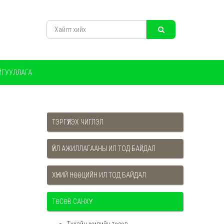
ЙГУУЛЛАГА
ТЭРГҮҮЛЭХ ЧИГЛЭЛ
ҮЙЛ АЖИЛЛАГААНЫ ИЛ ТОД БАЙДАЛ
ХҮНИЙ НӨӨЦИЙН ИЛ ТОД БАЙДАЛ
ТӨСӨВ САНХҮҮ