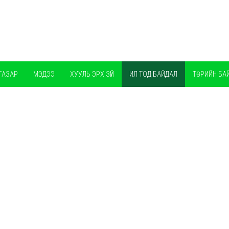
ГАЗАР
МЭДЭЭ
ХУУЛЬ ЭРХ ЗҮЙ
ИЛ ТОД БАЙДАЛ
ТӨРИЙН БА