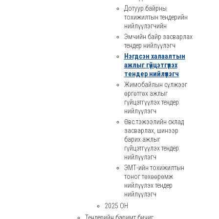
Дотуур байрны
тохижилтын тендерийн
нийлүүлэгчийн
Эмчийн байр засварлах
тендер нийлүүлэгч
Нэгдсэн халаалтын
ажлыг гүйцэтгүүлэх
тендер нийлүүлэгч
Жимобайлын сүлжээг
өргөтгөх ажлыг
гүйцэтгүүлэх тендер
нийлүүлэгч
Өвс тэжээлийн склад
засварлах, шинээр
барих ажлыг
гүйцэтгүүлэх тендер
нийлүүлэгч
ЭМТ-ийн тохижилтын
тоног төхөөрөмж
нийлүүлэх тендер
нийлүүлэгч
2025 ОН
Тендерийн баримт бичиг