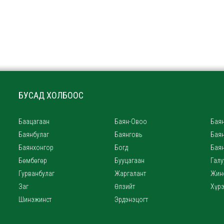
БУСАД ХОЛБООС
Баацагаан
Баян-Овоо
Баян
Баянбулаг
Баянговь
Бая
Баянхонгор
Богд
Бая
Бөмбөгөр
Бууцагаан
Галу
Гурванбулаг
Жаргалант
Жин
Заг
Өлзийт
Хүр
Шинэжинст
Эрдэнэцогт