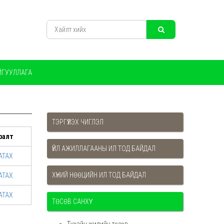
ЙГУУЛЛАГА
ТЭРГҮҮЛЭХ ЧИГЛЭЛ
ралт
ҮЙЛ АЖИЛЛАГААНЫ ИЛ ТОД БАЙДАЛ
АТАХ
ХҮНИЙ НӨӨЦИЙН ИЛ ТОД БАЙДАЛ
АТАХ
АТАХ
ТӨСӨВ САНХҮҮ