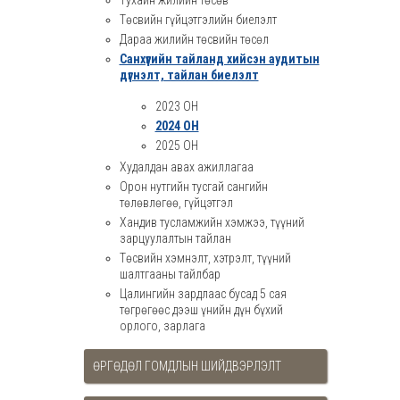
Тухайн жилийн төсөв
Төсвийн гүйцэтгэлийн биелэлт
Дараа жилийн төсвийн төсөл
Санхүүгийн тайланд хийсэн аудитын
дүгнэлт, тайлан биелэлт
2023 ОН
2024 ОН
2025 ОН
Худалдан авах ажиллагаа
Орон нутгийн тусгай сангийн
төлөвлөгөө, гүйцэтгэл
Хандив тусламжийн хэмжээ, түүний
зарцуулалтын тайлан
Төсвийн хэмнэлт, хэтрэлт, түүний
шалтгааны тайлбар
Цалингийн зардлаас бусад 5 сая
төгрөгөөс дээш үнийн дүн бүхий
орлого, зарлага
ӨРГӨДӨЛ ГОМДЛЫН ШИЙДВЭРЛЭЛТ