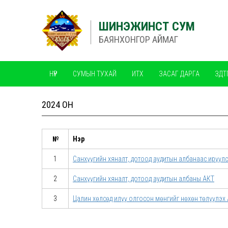
ШИНЭЖИНСТ СУМ
БАЯНХОНГОР АЙМАГ
НҮҮР
СУМЫН ТУХАЙ
ИТХ
ЗАСАГ ДАРГА
ЗДТ
ЧАНАРЫН МЕНЕЖМЕНТИЙН ТОГТОЛЦОО ISO
2024 ОН
№
Нэр
1
Санхүүгийн хяналт, дотоод аудитын албанаас ирү
2
Санхүүгийн хяналт, дотоод аудитын албаны АКТ
3
Цалин хөлсөд илүү олгосон мөнгийг нөхөн төлүүлэх