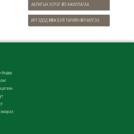
АВЛИГЫН ЭСРЭГ ҮЙЛ АЖИЛЛАГАА
ИРГЭДЭД ҮЗҮҮЛЖ БУЙ ТӨРИЙН ҮЙЛЧИЛГЭЭ
-Өндөр
нлиг
нцагаан
ут
ст
ээмарал