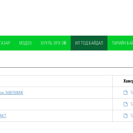
ГАЗАР
МЭДЭЭ
ХУУЛЬ ЭРХ ЗҮЙ
ИЛ ТОД БАЙДАЛ
ТӨРИЙН БА
Хавс
үлсэн ЗӨВЛӨМЖ
Т
Т
 АКТ
Т