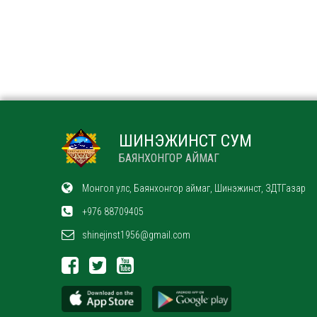
ШИНЭЖИНСТ СУМ
БАЯНХОНГОР АЙМАГ
Монгол улс, Баянхонгор аймаг, Шинэжинст, ЗДТГазар
+976 88709405
shinejinst1956@gmail.com