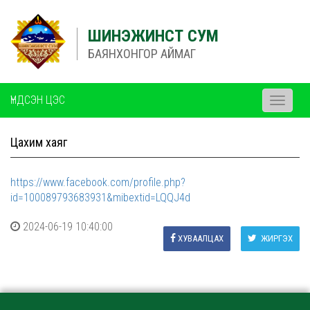
ШИНЭЖИНСТ СУМ
БАЯНХОНГОР АЙМАГ
ҮНДСЭН ЦЭС
Toggle
navigati
Цахим хаяг
https://www.facebook.com/profile.php?
id=100089793683931&mibextid=LQQJ4d
2024-06-19 10:40:00
ХУВААЛЦАХ
ЖИРГЭХ