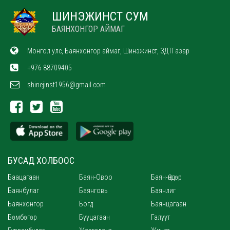
ШИНЭЖИНСТ СУМ
БАЯНХОНГОР АЙМАГ
Монгол улс, Баянхонгор аймаг, Шинэжинст, ЗДТГазар
+976 88709405
shinejinst1956@gmail.com
БУСАД ХОЛБООС
Баацагаан
Баян-Овоо
Баян-Өндөр
Баянбулаг
Баянговь
Баянлиг
Баянхонгор
Богд
Баянцагаан
Бөмбөгөр
Бууцагаан
Галуут