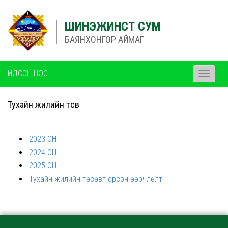
ШИНЭЖИНСТ СУМ
БАЯНХОНГОР АЙМАГ
ҮНДСЭН ЦЭС
Toggle
navigati
Тухайн жилийн төсөв
2023 ОН
2024 ОН
2025 ОН
Тухайн жилийн төсөвт орсон өөрчлөлт