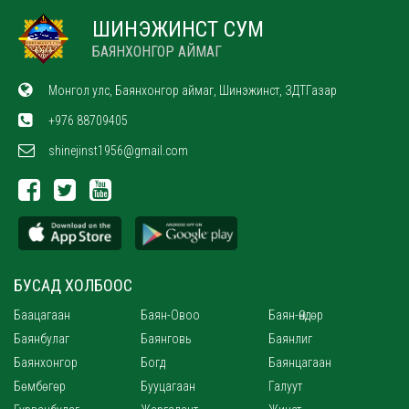
ШИНЭЖИНСТ СУМ
БАЯНХОНГОР АЙМАГ
Монгол улс, Баянхонгор аймаг, Шинэжинст, ЗДТГазар
+976 88709405
shinejinst1956@gmail.com
БУСАД ХОЛБООС
Баацагаан
Баян-Овоо
Баян-Өндөр
Баянбулаг
Баянговь
Баянлиг
Баянхонгор
Богд
Баянцагаан
Бөмбөгөр
Бууцагаан
Галуут