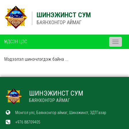
ШИНЭЖИНСТ СУМ
БАЯНХОНГОР АЙМАГ
ҮНДСЭН ЦЭС
Toggle
navigati
Мэдээлэл шинэчлэгдэж байна ...
ШИНЭЖИНСТ СУМ
БАЯНХОНГОР АЙМАГ
Монгол улс, Баянхонгор аймаг, Шинэжинст, ЗДТГазар
+976 88709405