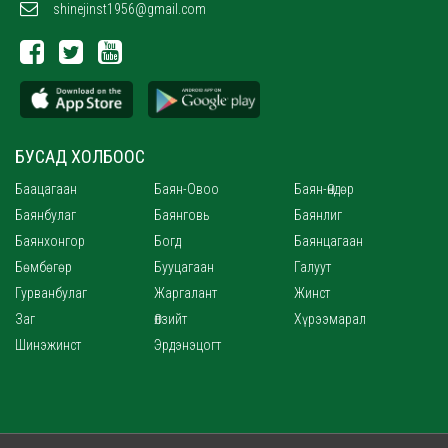
shinejinst1956@gmail.com
БУСАД ХОЛБООС
Баацагаан
Баян-Овоо
Баян-Өндөр
Баянбулаг
Баянговь
Баянлиг
Баянхонгор
Богд
Баянцагаан
Бөмбөгөр
Бууцагаан
Галуут
Гурванбулаг
Жаргалант
Жинст
Заг
Өлзийт
Хүрээмарал
Шинэжинст
Эрдэнэцогт