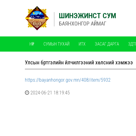
ШИНЭЖИНСТ СУМ
БАЯНХОНГОР АЙМАГ
НҮҮР
СУМЫН ТУХАЙ
ИТХ
ЗАСАГ ДАРГА
ЗДТ
ЧАНАРЫН МЕНЕЖМЕНТИЙН ТОГТОЛЦОО ISO
Улсын бүртгэлийн үйлчилгээний хөлсний хэмжээ
https://bayanhongor.gov.mn/408/item/5932
2024-06-21 18:19:45