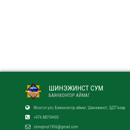
ШИНЭЖИНСТ СУМ
БАЯНХОНГОР АЙМАГ
Монгол улс, Баянхонгор аймаг, Шинэжинст, ЗДТГазар
+976 88709405
shinejinst1956@gmail.com