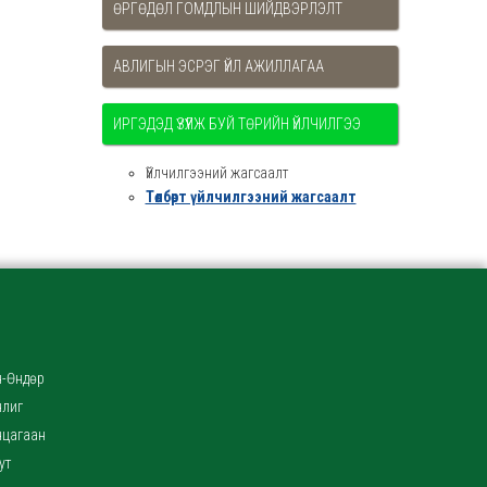
ӨРГӨДӨЛ ГОМДЛЫН ШИЙДВЭРЛЭЛТ
АВЛИГЫН ЭСРЭГ ҮЙЛ АЖИЛЛАГАА
ИРГЭДЭД ҮЗҮҮЛЖ БУЙ ТӨРИЙН ҮЙЛЧИЛГЭЭ
Үйлчилгээний жагсаалт
Төлбөрт үйлчилгээний жагсаалт
-Өндөр
нлиг
нцагаан
ут