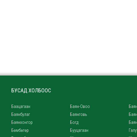
БУСАД ХОЛБООС
Баацагаан
Баян-Овоо
Баян
Баянбулаг
Баянговь
Бая
Баянхонгор
Богд
Бая
Бөмбөгөр
Бууцагаан
Галу