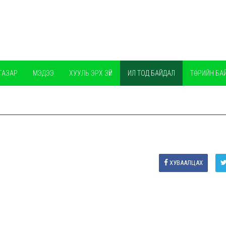
ГАЗАР
МЭДЭЭ
ХУУЛЬ ЭРХ ЗҮЙ
ИЛ ТОД БАЙДАЛ
ТӨРИЙН БА
ХУВААЛЦАХ