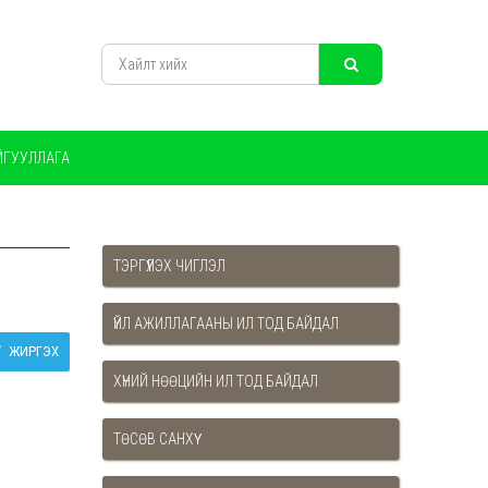
ЙГУУЛЛАГА
ТЭРГҮҮЛЭХ ЧИГЛЭЛ
ҮЙЛ АЖИЛЛАГААНЫ ИЛ ТОД БАЙДАЛ
ЖИРГЭХ
ХҮНИЙ НӨӨЦИЙН ИЛ ТОД БАЙДАЛ
ТӨСӨВ САНХҮҮ