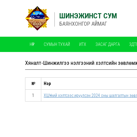
ШИНЭЖИНСТ СУМ
БАЯНХОНГОР АЙМАГ
НҮҮР
СУМЫН ТУХАЙ
ИТХ
ЗАСАГ ДАРГА
ЗДТ
ЧАНАРЫН МЕНЕЖМЕНТИЙН ТОГТОЛЦОО ISO
Хяналт-Шинжилгээ Үнэлгээний хэлтсийн зөвлөм
№
Нэр
1
ХШҮ-ний хэлтсээс ирүүлсэн 2024 оны шалгалтын зө