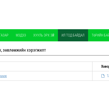
ГАЗАР
МЭДЭЭ
ХУУЛЬ ЭРХ ЗҮЙ
ИЛ ТОД БАЙДАЛ
ТӨРИЙН БА
ж, зөвлөмжийн хэрэгжилт
Хавс
влөмж
Т