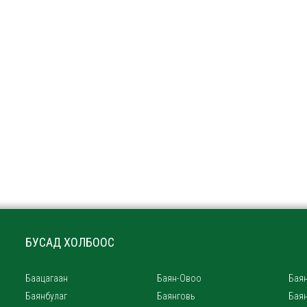
БУСАД ХОЛБООС
Баацагаан
Баян-Овоо
Баян
Баянбулаг
Баянговь
Бая