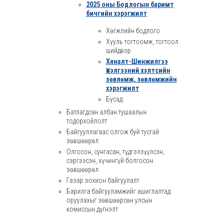
2025 оны Бодлогын баримт
бичгийн хэрэгжилт
Хөгжлийн бодлого
Хууль тогтоомж, тогтоол
шийдвэр
Хяналт-Шинжилгээ
Үнэлгээний хэлтсийн
зөвлөмж, зөвлөмжийн
хэрэгжилт
Бусад
Батлагдсан албан тушаалын
тодорхойлолт
Байгууллагаас олгож буй тусгай
зөвшөөрөл
Олгосон, сунгасан, түдгэлзүүлсэн,
сэргээсэн, хүчингүй болгосон
зөвшөөрөл
Газар зохион байгуулалт
Барилга байгууламжийг ашиглалтад
оруулахыг зөвшөөрсөн улсын
комиссын дүгнэлт