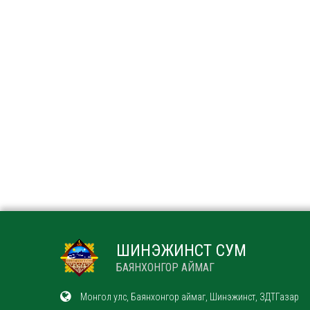
ШИНЭЖИНСТ СУМ
БАЯНХОНГОР АЙМАГ
Монгол улс, Баянхонгор аймаг, Шинэжинст, ЗДТГазар