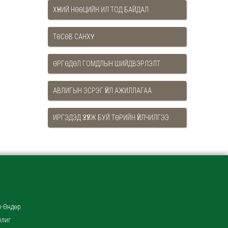
ХҮНИЙ НӨӨЦИЙН ИЛ ТОД БАЙДАЛ
ТӨСӨВ САНХҮҮ
ӨРГӨДӨЛ ГОМДЛЫН ШИЙДВЭРЛЭЛТ
АВЛИГЫН ЭСРЭГ ҮЙЛ АЖИЛЛАГАА
ИРГЭДЭД ҮЗҮҮЛЖ БУЙ ТӨРИЙН ҮЙЛЧИЛГЭЭ
-Өндөр
нлиг