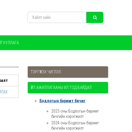
ЙГУУЛЛАГА
ТЭРГҮҮЛЭХ ЧИГЛЭЛ
ралт
ҮЙЛ АЖИЛЛАГААНЫ ИЛ ТОД БАЙДАЛ
АТАХ
Бодлогын баримт бичиг
2023 оны Бодлогын баримт
бичгийн хэрэгжилт
2024 оны Бодлогын баримт
бичгийн хэрэгжилт