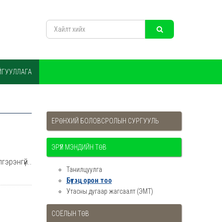
ЙГУУЛЛАГА
ЕРӨНХИЙ БОЛОВСРОЛЫН СУРГУУЛЬ
ЭРҮҮЛ МЭНДИЙН ТӨВ
гэрэнгүй..
Танилцуулга
Бүтэц орон тоо
Утасны дугаар жагсаалт (ЭМТ)
СОЁЛЫН ТӨВ