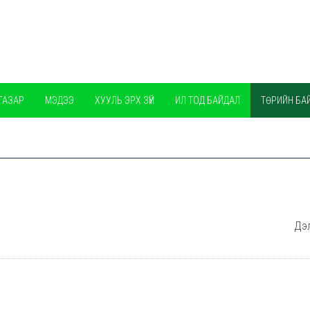
ГАЗАР
МЭДЭЭ
ХУУЛЬ ЭРХ ЗҮЙ
ИЛ ТОД БАЙДАЛ
ТӨРИЙН БА
Дэл