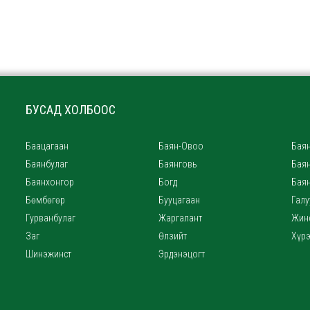
БУСАД ХОЛБООС
Баацагаан
Баян-Овоо
Баян
Баянбулаг
Баянговь
Бая
Баянхонгор
Богд
Бая
Бөмбөгөр
Бууцагаан
Галу
Гурванбулаг
Жаргалант
Жин
Заг
Өлзийт
Хүр
Шинэжинст
Эрдэнэцогт