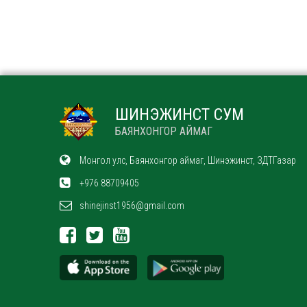
ШИНЭЖИНСТ СУМ
БАЯНХОНГОР АЙМАГ
Монгол улс, Баянхонгор аймаг, Шинэжинст, ЗДТГазар
+976 88709405
shinejinst1956@gmail.com