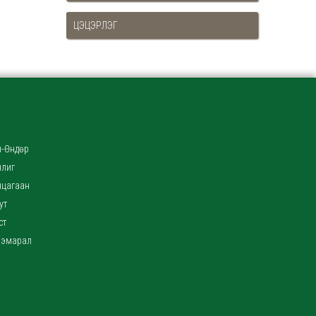
ЦЭЦЭРЛЭГ
-Өндөр
нлиг
нцагаан
ут
ст
ээмарал