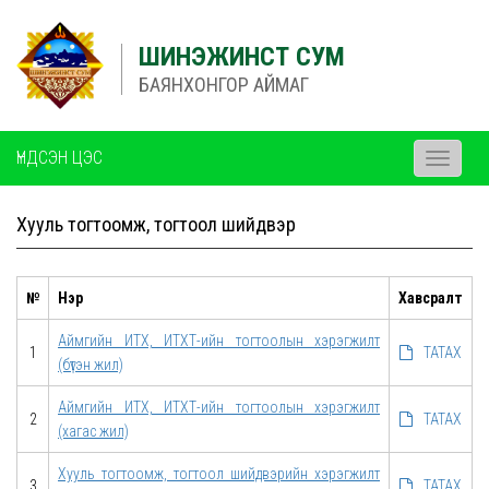
ШИНЭЖИНСТ СУМ
БАЯНХОНГОР АЙМАГ
ҮНДСЭН ЦЭС
Toggle
navigati
Хууль тогтоомж, тогтоол шийдвэр
№
Нэр
Хавсралт
Аймгийн ИТХ, ИТХТ-ийн тогтоолын хэрэгжилт
1
ТАТАХ
(бүтэн жил)
Аймгийн ИТХ, ИТХТ-ийн тогтоолын хэрэгжилт
2
ТАТАХ
(хагас жил)
Хууль тогтоомж, тогтоол шийдвэрийн хэрэгжилт
3
ТАТАХ