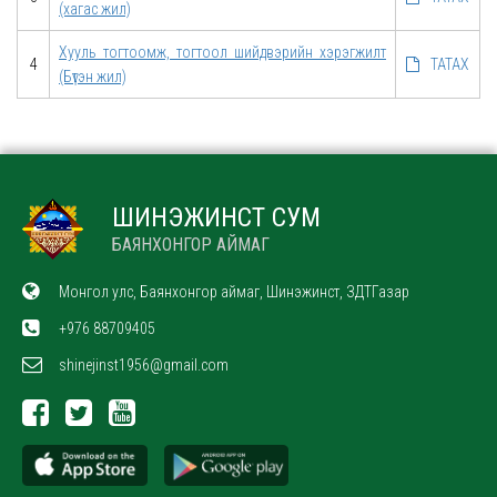
(хагас жил)
Хууль тогтоомж, тогтоол шийдвэрийн хэрэгжилт
4
ТАТАХ
(Бүтэн жил)
ШИНЭЖИНСТ СУМ
БАЯНХОНГОР АЙМАГ
Монгол улс, Баянхонгор аймаг, Шинэжинст, ЗДТГазар
+976 88709405
shinejinst1956@gmail.com