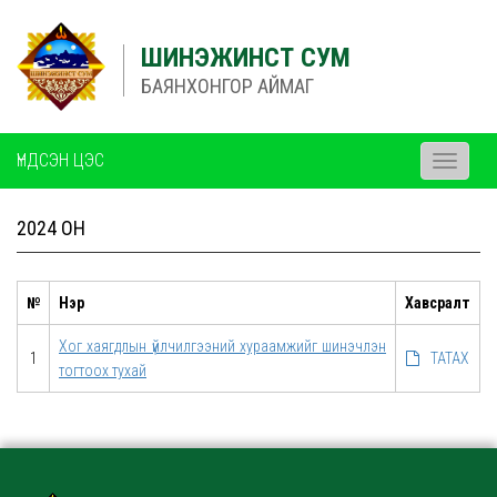
ШИНЭЖИНСТ СУМ
БАЯНХОНГОР АЙМАГ
ҮНДСЭН ЦЭС
Toggle
navigati
2024 ОН
№
Нэр
Хавсралт
Хог хаягдлын үйлчилгээний хураамжийг шинэчлэн
1
ТАТАХ
тогтоох тухай