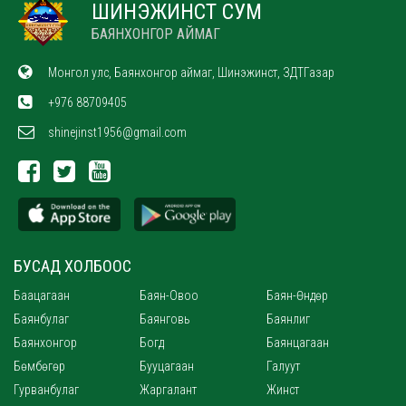
ШИНЭЖИНСТ СУМ
БАЯНХОНГОР АЙМАГ
Монгол улс, Баянхонгор аймаг, Шинэжинст, ЗДТГазар
+976 88709405
shinejinst1956@gmail.com
БУСАД ХОЛБООС
Баацагаан
Баян-Овоо
Баян-Өндөр
Баянбулаг
Баянговь
Баянлиг
Баянхонгор
Богд
Баянцагаан
Бөмбөгөр
Бууцагаан
Галуут
Гурванбулаг
Жаргалант
Жинст