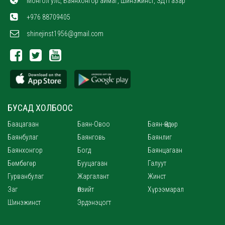
Монгол улс, Баянхонгор аймаг, Шинэжинст, ЗДТГазар
+976 88709405
shinejinst1956@gmail.com
БУСАД ХОЛБООС
Баацагаан
Баян-Овоо
Баян-Өндөр
Баянбулаг
Баянговь
Баянлиг
Баянхонгор
Богд
Баянцагаан
Бөмбөгөр
Бууцагаан
Галуут
Гурванбулаг
Жаргалант
Жинст
Заг
Өлзийт
Хүрээмарал
Шинэжинст
Эрдэнэцогт