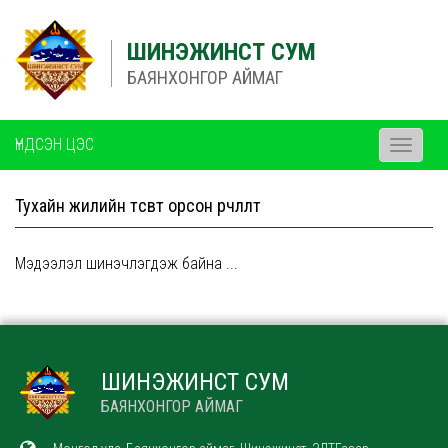
ШИНЭЖИНСТ СУМ
БАЯНХОНГОР АЙМАГ
ҮНДСЭН ЦЭС
Toggle
navigati
Тухайн жилийн төсөвт орсон өөрчлөлт
Мэдээлэл шинэчлэгдэж байна ...
ШИНЭЖИНСТ СУМ
БАЯНХОНГОР АЙМАГ