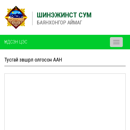
ШИНЭЖИНСТ СУМ
БАЯНХОНГОР АЙМАГ
ҮНДСЭН ЦЭС
Toggle
navigati
Тусгай зөвшөөрөл олгосон ААН