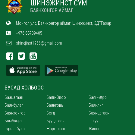
ШИНЭЖИНСТ СУМ
БАЯНХОНГОР АЙМАГ
Монгол улс, Баянхонгор аймаг, Шинэжинст, ЗДТГазар
+976 88709405
shinejinst1956@gmail.com
БУСАД ХОЛБООС
Баацагаан
Баян-Овоо
Баян-Өндөр
Баянбулаг
Баянговь
Баянлиг
Баянхонгор
Богд
Баянцагаан
Бөмбөгөр
Бууцагаан
Галуут
Гурванбулаг
Жаргалант
Жинст