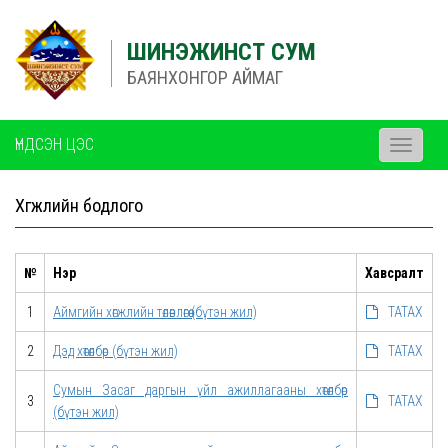
ШИНЭЖИНСТ СУМ
БАЯНХОНГОР АЙМАГ
ҮНДСЭН ЦЭС
Toggle
navigati
Хөгжлийн бодлого
№
Нэр
Хавсралт
1
Аймгийн хөгжлийн төлөвлөгөө (бүтэн жил)
ТАТАХ
2
Дэд хөтөлбөр (бүтэн жил)
ТАТАХ
Сумын Засаг даргын үйл ажиллагааны хөтөлбөр
3
ТАТАХ
(бүтэн жил)