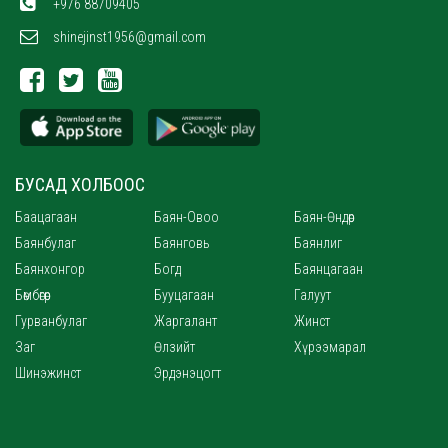
+976 88709405
shinejinst1956@gmail.com
БУСАД ХОЛБООС
Баацагаан
Баян-Овоо
Баян-Өндөр
Баянбулаг
Баянговь
Баянлиг
Баянхонгор
Богд
Баянцагаан
Бөмбөгөр
Бууцагаан
Галуут
Гурванбулаг
Жаргалант
Жинст
Заг
Өлзийт
Хүрээмарал
Шинэжинст
Эрдэнэцогт