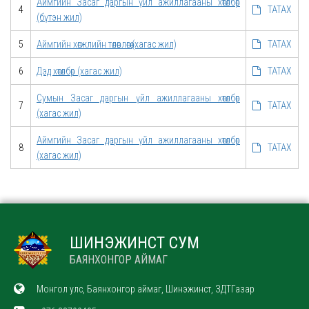
Аймгийн Засаг даргын үйл ажиллагааны хөтөлбөр
4
ТАТАХ
(бүтэн жил)
5
Аймгийн хөгжлийн төлөвлөгөө (хагас жил)
ТАТАХ
6
Дэд хөтөлбөр (хагас жил)
ТАТАХ
Сумын Засаг даргын үйл ажиллагааны хөтөлбөр
7
ТАТАХ
(хагас жил)
Аймгийн Засаг даргын үйл ажиллагааны хөтөлбөр
8
ТАТАХ
(хагас жил)
ШИНЭЖИНСТ СУМ
БАЯНХОНГОР АЙМАГ
Монгол улс, Баянхонгор аймаг, Шинэжинст, ЗДТГазар