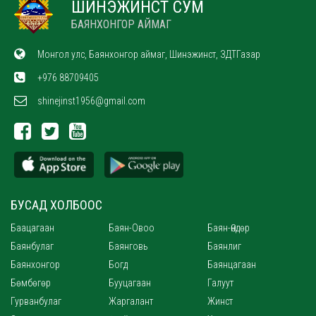
ШИНЭЖИНСТ СУМ
БАЯНХОНГОР АЙМАГ
Монгол улс, Баянхонгор аймаг, Шинэжинст, ЗДТГазар
+976 88709405
shinejinst1956@gmail.com
БУСАД ХОЛБООС
Баацагаан
Баян-Овоо
Баян-Өндөр
Баянбулаг
Баянговь
Баянлиг
Баянхонгор
Богд
Баянцагаан
Бөмбөгөр
Бууцагаан
Галуут
Гурванбулаг
Жаргалант
Жинст