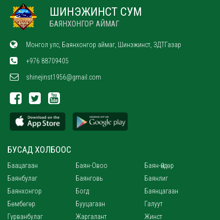
ШИНЭЖИНСТ СУМ
БАЯНХОНГОР АЙМАГ
Монгол улс, Баянхонгор аймаг, Шинэжинст, ЗДТГазар
+976 88709405
shinejinst1956@gmail.com
БУСАД ХОЛБООС
Баацагаан
Баян-Овоо
Баян-Өндөр
Баянбулаг
Баянговь
Баянлиг
Баянхонгор
Богд
Баянцагаан
Бөмбөгөр
Бууцагаан
Галуут
Гурванбулаг
Жаргалант
Жинст