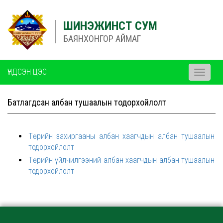
ШИНЭЖИНСТ СУМ
БАЯНХОНГОР АЙМАГ
ҮНДСЭН ЦЭС
Toggle
navigati
Батлагдсан албан тушаалын тодорхойлолт
Төрийн захиргааны албан хаагчдын албан тушаалын
тодорхойлолт
Төрийн үйлчилгээний албан хаагчдын албан тушаалын
тодорхойлолт