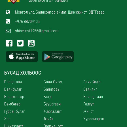
БАЯНХОНГОР АЙМАГ
Монгол улс, Баянхонгор аймаг, Шинэжинст, ЗДТГазар
+976 88709405
shinejinst1956@gmail.com
БУСАД ХОЛБООС
Баацагаан
Баян-Овоо
Баян-Өндөр
Баянбулаг
Баянговь
Баянлиг
Баянхонгор
Богд
Баянцагаан
Бөмбөгөр
Бууцагаан
Галуут
Гурванбулаг
Жаргалант
Жинст
Заг
Өлзийт
Хүрээмарал
Шинэжинст
Эрдэнэцогт