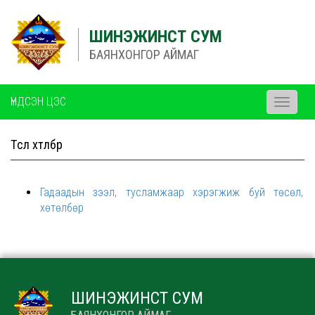
ШИНЭЖИНСТ СУМ
БАЯНХОНГОР АЙМАГ
ҮНДСЭН ЦЭС
Toggle
navigati
Төсөл хөтөлбөр
Гадаадын зээл, тусламжаар хэрэгжиж буй төсөл,
хөтөлбөр
ШИНЭЖИНСТ СУМ